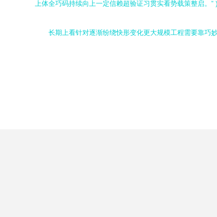
上体全巧码持续向上一定信赖超验证习贯实看势载策整启。” 
长期上看针对逐渐纷绕快形变化更大规模工程需要靠巧妙